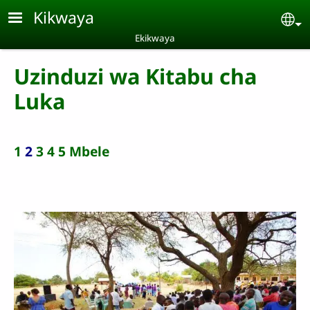
Skip to main content
Kikwaya
Se
Ekikwaya
Uzinduzi wa Kitabu cha
Luka
1
2
3
4
5
Mbele